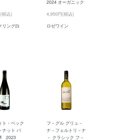
2024 オーガニック
円(税込)
4,950円(税込)
クリング白
ロゼワイン
ィト・ベック
フ－グル グリュ－
トナット バ
ナ－フェルトリ－ナ
 2023
－ クラシック フ－