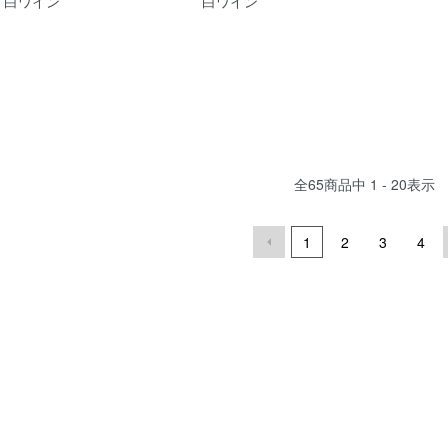
白ワイン
白ワイン
全
65
商品中
1 - 20
表示
1
2
3
4