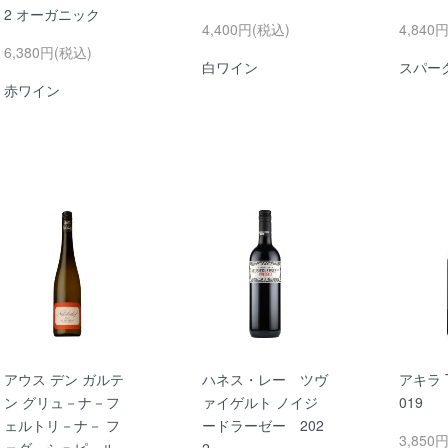
2 オーガニック
4,400円(税込)
4,840
6,380円(税込)
白ワイン
スパー
赤ワイン
アウス デン ガルテ
ハネス・レー ツヴ
アキラ 
ン グリュ－ナ－フ
ァイゲルト ノイジ
019
ェルトリ－ナ－ フ
ードラーゼー 202
3,850
ェダ－シュピ－ル
2