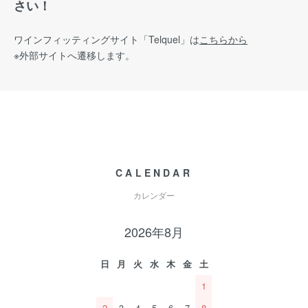
さい！
ワインフィッティングサイト
「Telquel」は
こちらから
※外部サイトへ遷移します。
CALENDAR
カレンダー
2026年8月
日
月
火
水
木
金
土
1
2
3
4
5
6
7
8