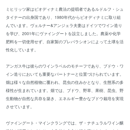
ミヒリッツ家はビオディナミ農法の提唱者であるルドルフ・シュ
タイナーの出身国であり、1980年代からビオディナミに取り組
んでいます。ヴェルナー&アンジェラ夫妻はドイツでワイン造り
を学び、2001年にヴァイングートを設立しました。農薬や化学
肥料を一切使用せず、自家製のプレパラシオンによって土壌を活
性化しています。
アンガス牛は彼らのワインラベルのモチーフであり、ブドウ・ワ
イン造りにおいても重要なパートナーと位置づけられています。
畑は様々な自然植物に覆われ、昆虫の住みかとなり、生態系の多
様性が生まれています。畑では、ブドウ、野草、果樹、昆虫、野
生動物が自然な共存を築き、エネルギー豊かなブドウ栽培を実現
させています。
ヴァイングート・マインクラングでは、ザ・ナチュラルワイン醸