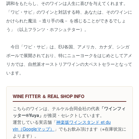
調和をもたらし、そのワインは人生に喜びを与えてくれます。
「ワビ・サビ」のワインと対話する時、あなたは、そのワインに
かけられた魔法 －造り手の魂－ を感じることができるでしょ
う」（以上フランツ・ホフシュテター）。
今日「ワビ・サビ」は、EU各国、アメリカ、カナダ、シンガ
ポールで展開されており、特にニューヨークをはじめとしてアメ
リカでは、自然派オーストリアワインの大ベストセラーとなって
います。
WINE FITTER ＆ REAL SHOP INFO
こちらのワインは、テルケル合同会社の代表
「ワインフィ
ッター®Yuya」
が推奨・セレクトしています。
運営している実店舗「
神楽坂ワインスタンド et du
vin（Googleマップ）
」でもお飲み頂けます（※在庫状況に
よります）。