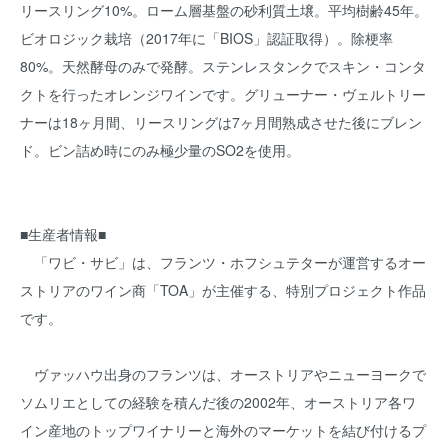
リースリング10%。ローム層基盤の砂利質土壌。平均樹齢45年。
ビオロジック栽培（2017年に「BIOS」認証取得）。除梗率
80%。天然酵母のみで発酵。ステンレスタンクでスキン・コンタ
クトを行ったオレンジワインです。グリューナー・ヴェルトリー
ナーは18ヶ月間、リースリングは7ヶ月間熟成させた後にブレン
ド。ビン詰め時にのみ極少量のSO2を使用。
■生産者情報■
「ワビ・サビ」は、フランツ・ホフシュテターが運営するオー
ストリアのワイン商「TOA」が主催する、特別プロジェクト作品
です。
ヴァッハウ出身のフランツは、オーストリアやニューヨークで
ソムリエとしての経験を積んだ後の2002年、オーストリア各ワ
イン産地のトップワイナリーと海外のマーケットを結び付けるプ