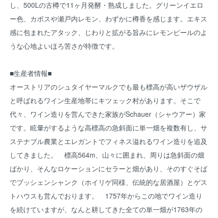
し、500Lの古樽で11ヶ月発酵・熟成しました。グリーンイエロ
ー色、カボスや瀬戸内レモン、わずかに樽香を感じます。エキス
感に包まれたアタック、じわりと拡がる旨みにレモンピールのよ
うな心地よいほろ苦さが特徴です。
■生産者情報■
オーストリアのシュタイヤーマルクでも最も標高が高いザウザル
と呼ばれるワイン生産地帯にキツェック村があります。そこで
代々、ワイン造りを営んできた家族がSchauer（シャウアー）家
です。眩暈がするような高標高の急斜面に単一畑を複数有し、サ
ステナブル農業とエレガントでフィネス溢れるワイン造りを追及
してきました。 標高564m、山々に囲まれ、周りは急斜面の畑
ばかり、そんなロケーションにセラーと畑があり、そのすぐそば
でブッシェンシャンク（ホイリゲ同様、伝統的な居酒屋）とゲス
トハウスも営んでおります。 1757年からこの地でワイン造り
を続けていますが、なんと耕してきた全ての単一畑が1763年の