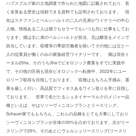
ハプスブルグ家の土地調査で作られた地図に記載されており、長
く名誉ある歴史は信頼できる資料でも証明されております。 現
在はステファンとベルンハルトの二人の兄弟がワイナリーの中心
人物。情熱ある二人は畑でもセラーでもいつも共に仕事をしてお
ります。畑は主に弟のベルンハルトが担当、兄は醸造をメインで
担当しています。収穫等の季節労働者を除いてその他には父と一
人の従業員が働くのみの家族経営ワイナリーです。 畑は現在ト
ータル25ha、そのうち3haでビオロジック農業をすでに実践中
で、その他の区画も現在ビオロジックへ転換中、2022年にユー
ロリーフ取得を目指しております。 収穫はもちろん手摘み、選
果を厳しく行い、高品質でフィネスあるワイン造りを常に目指し
ております。 世界で名だたるシュタイヤーマルクのメジャー品
種といえば、やはりソーヴィニヨンブランとリースリング。
Schauer家でももちろん、これらの品種をとても大事にしており
ソーヴィニヨンブランが全体の30%を占めております。次がリー
スリングで25%、そのあとにヴェルシュリースリング(リースリ