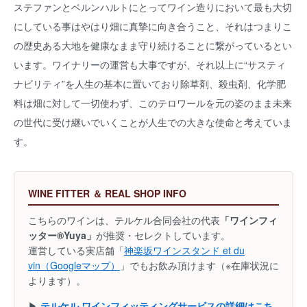
ステファンとベルンハルトにとってワイン造りにおいて最も大切
にしている事はやはり畑に真摯に向き合うこと、それはつまりこ
の歴史ある大地を健康なまま守り続けることに繋がっているとい
います。ワイナリーの運営も大事ですが、それ以上に“サスティ
ナビリティ”を人生の基本に置いており除草剤、殺虫剤、化学肥
料は畑に対して一切使わず、このテロワールを元の姿のまま未来
の世代に受け継いでいくことが人生での大きな使命と考えていま
す。
WINE FITTER ＆ REAL SHOP INFO
こちらのワインは、テルケル合同会社の代表
「ワインフィ
ッター®Yuya」
が推奨・セレクトしています。
運営している実店舗「
神楽坂ワインスタンド et du
vin（Googleマップ）
」でもお飲み頂けます（※在庫状況に
よります）。
▶
テルケル ワインフィッティングサービスの詳細はこち