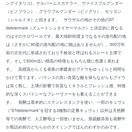
ングイタリコ)、ゲルバームスカテラー、ヴァイスブルグンダー
（ピノブラン）、グラウブルグンダー（ピノグリ）、モリヨン
（シャルドネ）と続きます。 ザウザルの地がその他のS?
dsteiermark（ズュートシュタイヤーマルク）と決定的に異なる
のはそのテロワールです。最大傾斜90度までなるその急勾配の地
は（さすがに90度の急勾配の地に畑はありませんが）、300万年
前の古生代に形成されており千枚岩と呼ばれるスレート土壌で
す。そして600m近い標高の特徴ももちろん畑に色濃く表れま
す。 高標高からくる昼夜の寒暖差がブドウをゆっくりと時間を
かけて育てます。バランスの良い良質な酸を保ちながらもブドウ
は良く熟し、土壌の影響で良質なミネラルとフレッシュ感、特徴
的な深くスパイシーなフレーヴァーをも蓄えることができま
す。 発酵は基本的にステンレスタンクを使い、一部のキュヴェ
（“S?dsteiermark”を冠する3種類の定番キュヴェ）以外は天然酵
母での発酵で、人工酵母は一切使いません。亜硫酸添加も発酵中
か瓶詰め前のどちらかのタイミングでほんのわずかのみです。