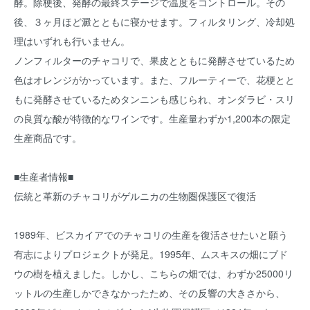
酵。除梗後、発酵の最終ステージで温度をコントロール。その
後、３ヶ月ほど澱とともに寝かせます。フィルタリング、冷却処
理はいずれも行いません。
ノンフィルターのチャコリで、果皮とともに発酵させているため
色はオレンジがかっています。また、フルーティーで、花梗とと
もに発酵させているためタンニンも感じられ、オンダラビ・スリ
の良質な酸が特徴的なワインです。生産量わずか1,200本の限定
生産商品です。
■生産者情報■
伝統と革新のチャコリがゲルニカの生物圏保護区で復活
1989年、ビスカイアでのチャコリの生産を復活させたいと願う
有志によりプロジェクトが発足。1995年、ムスキスの畑にブド
ウの樹を植えました。しかし、こちらの畑では、わずか25000リ
ットルの生産しかできなかったため、その反響の大きさから、