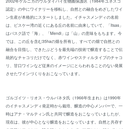
2002年ゲルニカのウルダイバイ生物圏保護区（1984年ユネスコ
認定）の中にワイナリーを移転し、自然との融合をめざしたワイ
ン生産が本格的にスタートしました。イチャスメンディの名前
は、ビスケー湾の近くにある丘の名前に由来していて、「Itsas」
はバスク語で「海」、「Mendi」は「山」の意味をもちます。今
では、この丘を含む35haの畑を所有し、すべての畑で自然との
融合を目指し、できたぶどうを最先端の技術で醸造することで伝
統的なチャコリだけでなく、赤ワインやスティルタイプのチャコ
リ、甘口ワインなど従来のイメージにとらわれることのない発展
させたワインづくりをおこなっています。
ゴルゴイツ・リオス・ウルバネタ氏（1966年生まれ）は1990年
のイチャスメンディ発足時から栽培、醸造の中心メンバーで、一
時はアナ・マルティン氏と共同で醸造をおこなっていましたが、
現在は、彼が中心となり醸造をおこなっています。自然と共存す