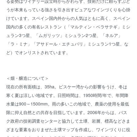
る姿勢はワイナリー設立時からかわらず、技術だけに頼らずぶど
うが本来もっている強さを引き出すピュアなワインづくりを心掛
けています。スペイン国内外からの人気はともに高く、スペイン
国内の多くの有名レストラン（「マルティン・ベラサテギ」ミシ
ュラン3つ星、「ムガリッツ」ミシュラン2つ星、「ネルア」
「ラ・ミナ」「アサドール・エチュバリ」ミシュラン1つ星、な
ど）でオンリストされています。
＜畑・醸造について＞
現在の所有面積は、35ha。ビスケー湾からの影響をうけ、冬は
寒く夏は涼しい地域です。日照時間は、1950時間/年で、年間降
水量は900～1500mm。雨の多いこの地域で、農薬の使用を最低
限に抑え自然との共存を目指しています。2006年からは、バス
ク政府の技術調査センターと協力して土壌、岩層、標高などさま
ざまな要素をおりまぜた土壌マップを作成し、ワインづくりに役