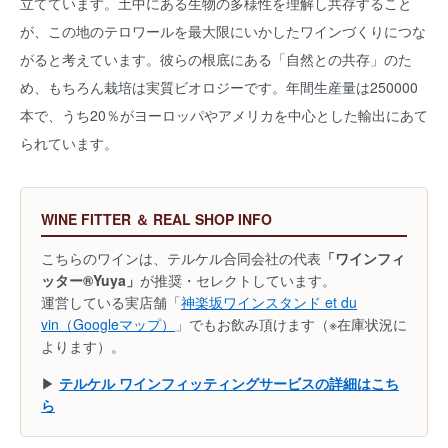
立てています。土中にある生物の多様性を理解し共存すること
が、この地のテロワールを最大限にいかしたワインづくりにつな
がると考えています。彼らの根底にある「自然との共存」のた
め、もちろん栽培は実質ビオロジーです。年間生産量は250000
本で、うち20％がヨーロッパやアメリカを中心とした輸出にあて
られています。
WINE FITTER ＆ REAL SHOP INFO
こちらのワインは、テルケル合同会社の代表
「ワインフィ
ッター®Yuya」
が推奨・セレクトしています。
運営している実店舗「
神楽坂ワインスタンド et du
vin（Googleマップ）
」でもお飲み頂けます（※在庫状況に
よります）。
▶
テルケル ワインフィッティングサービスの詳細はこち
ら