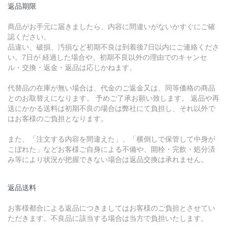
返品期限
商品がお手元に届きましたら、内容に間違いがないかすぐにご確
認ください。
品違い、破損、汚損など初期不良は到着後7日以内にご連絡くださ
い。7日が 経過した場合や、初期不良以外の理由でのキャンセ
ル・交換・返金・返品は応じかねます。
代替品の在庫が無い場合は、代金のご返金又は、同等価格の商品
とのお取替えになります。 予めご了承お願い致します。 返品や再
送にかかる送料は初期不良の場合は弊社にて負担し、それ以外で
はお客様のご負担となります。
また、「注文する内容を間違えた」、「横倒しで保管して中身が
こぼれた」などお客様ご自身による不備や、開栓・完飲・処分済
み等により状況が把握できない場合は返品交換は承れません。
返品送料
お客様都合による返品につきましてはお客様のご負担とさせてい
ただきます。不良品に該当する場合は当方で負担いたします。