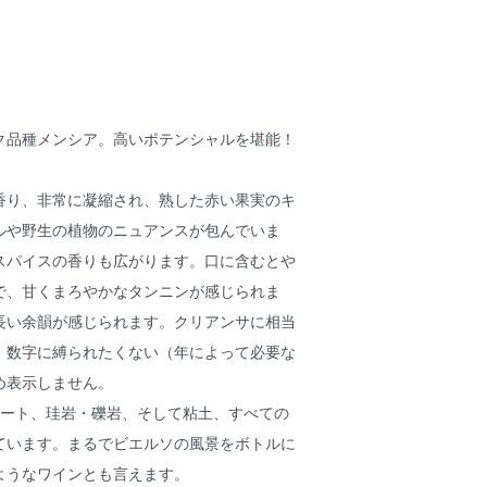
ク品種メンシア。高いポテンシャルを堪能！
香り、非常に凝縮され、熟した赤い果実のキ
ルや野生の植物のニュアンスが包んでいま
スパイスの香りも広がります。口に含むとや
で、甘くまろやかなタンニンが感じられま
長い余韻が感じられます。クリアンサに相当
、数字に縛られたくない（年によって必要な
め表示しません。
レート、珪岩・礫岩、そして粘土、すべての
ています。まるでビエルソの風景をボトルに
ようなワインとも言えます。