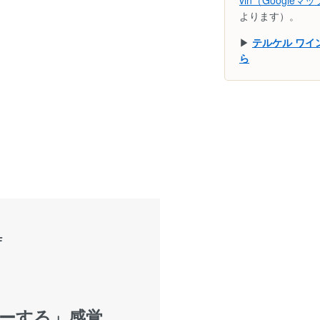
vin（Googleマ
よります）。
▶
テルケル ワ
ら
F
ーする」感覚