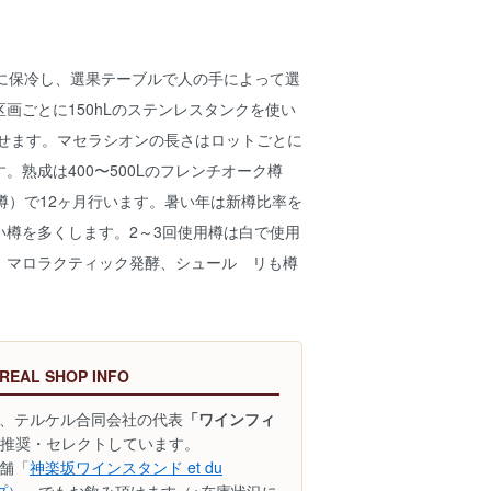
度に保冷し、選果テーブルで人の手によって選
画ごとに150hLのステンレスタンクを使い
させます。マセラシオンの長さはロットごとに
。熟成は400〜500Lのフレンチオーク樽
樽）で12ヶ月行います。暑い年は新樽比率を
い樽を多くします。2～3回使用樽は白で使用
。マロラクティック発酵、シュール リも樽
 REAL SHOP INFO
、テルケル合同会社の代表
「ワインフィ
推奨・セレクトしています。
舗「
神楽坂ワインスタンド et du