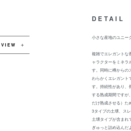
DETAIL
小さな産地のユニー
EVIEW
複雑でエレガントな
ャラクターをミネラ
す。同時に樽からの
わらかくエレガント
す。持続性があり、
する熟成期間ですが
だけ熟成させる）た
3タイプの土壌、ス
土壌タイプが含まれ
ぎゅっと詰め込んだ