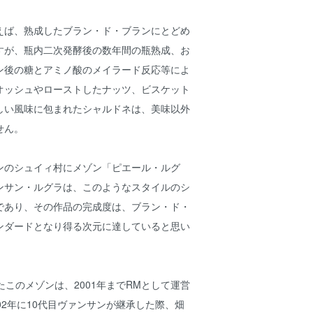
ば、熟成したブラン・ド・ブランにとどめ
すが、瓶内二次発酵後の数年間の瓶熟成、お
ン後の糖とアミノ酸のメイラード反応等によ
オッシュやローストしたナッツ、ビスケット
しい風味に包まれたシャルドネは、美味以外
せん。
のシュイィ村にメゾン「ピエール・ルグ
ンサン・ルグラは、このようなスタイルのシ
であり、その作品の完成度は、ブラン・ド・
ンダードとなり得る次元に達していると思い
このメゾンは、2001年までRMとして運営
02年に10代目ヴァンサンが継承した際、畑