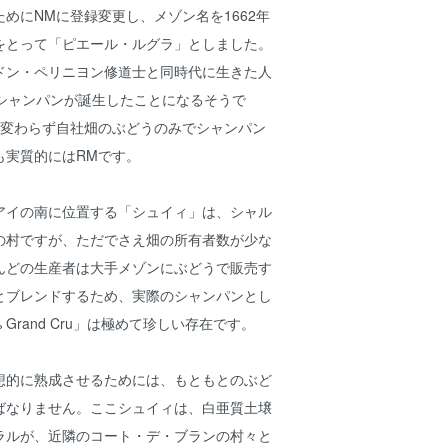
めにNMに登録変更し、メゾン名を1662年
をとって「ピエール・ルグラ」としました。
ドン・ペリニヨン修道士と同時代に生きた人
、シャンパンが誕生したことになるそうで
も変わらず自社畑のぶどうのみでシャンパン
も実質的にはRMです。
イの南に位置する「シュイィ」は、シャル
の村ですが、ただでさえ畑の所有者数が少な
んどの生産者は大手メゾンにぶどうで販売す
とブレンドするため、実際のシャンパンとし
100% Grand Cru」は極めて珍しい存在です。
的に熟成させるためには、もともとのぶど
ばなりません。ここシュイィは、白亜質土壌
ラルが、近隣のコート・デ・ブランの村々と