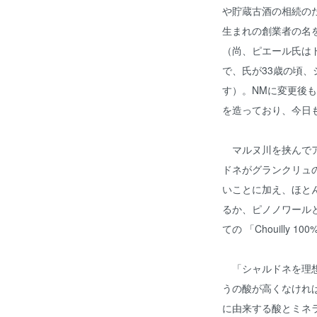
や貯蔵古酒の相続のた
生まれの創業者の名
（尚、ピエール氏は
で、氏が33歳の頃
す）。NMに変更後
を造っており、今日
マルヌ川を挟んでア
ドネがグランクリュ
いことに加え、ほと
るか、ピノノワール
ての 「Chouilly 
「シャルドネを理想
うの酸が高くなけれ
に由来する酸とミネ