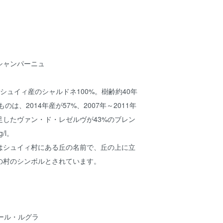
シャンパーニュ
・シュイィ産のシャルドネ100%。樹齢約40年
のは、2014年産が57%、2007年～2011年
足したヴァン・ド・レゼルヴが43%のブレン
/l。
はシュイィ村にある丘の名前で、丘の上に立
の村のシンボルとされています。
 ピエール・ルグラ