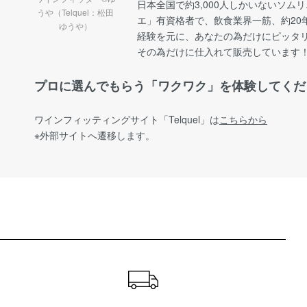
日本全国で約3,000人しかいないソム
うや（Telquel：松田
エ」有資格者で、飲食業界一筋、約20
ゆうや）
経験を元に、あなたの為だけにピッタ
その為だけに仕入れて販売しています
プロに選んでもらう「ワクワク」を体験してくだ
ワインフィッティングサイト
「Telquel」は
こちらから
※外部サイトへ遷移します。
ショッピングガイド