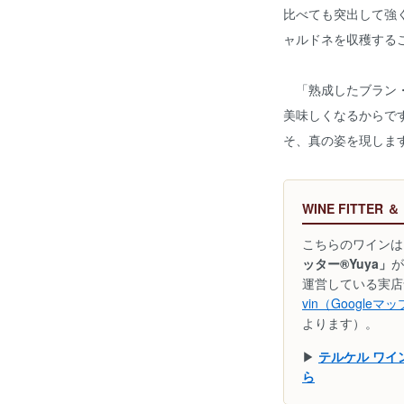
比べても突出して強
ャルドネを収穫する
「熟成したブラン・
美味しくなるからで
そ、真の姿を現しま
WINE FITTER ＆
こちらのワインは
ッター®Yuya」
が
運営している実店
vin（Googleマ
よります）。
▶
テルケル ワ
ら