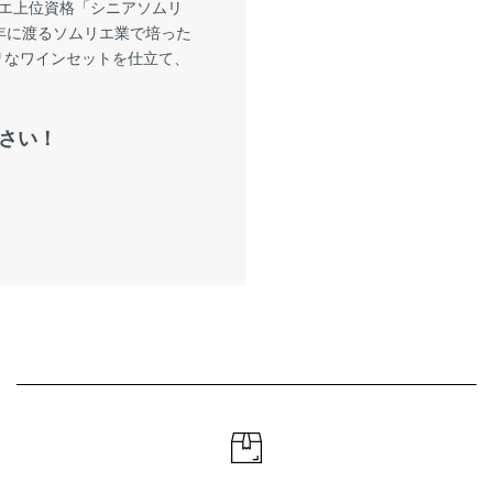
リエ上位資格「シニアソムリ
年に渡るソムリエ業で培った
リなワインセットを仕立て、
！
さい！