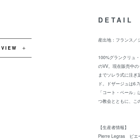
DETAIL
産出地：フランス／
EVIEW
100%グランクリュ
のVV。現在販売中のも
までソレラ式に注ぎ
ド。ドザージュは6.7g
「コート・ベール」
つ教会とともに、こ
【生産者情報】
Pierre Legras