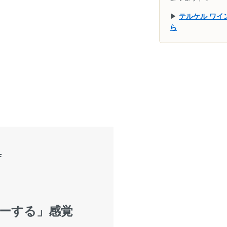
▶
テルケル ワ
ら
F
ーする」感覚