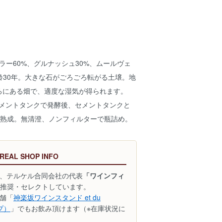
c。シラー60%、グルナッシュ30%、ムールヴェ
齢30年。大きな石がごろごろ転がる土壌。地
ころにある畑で、適度な湿気が得られます。
量。セメントタンクで発酵後、セメントタンクと
間熟成。無清澄、ノンフィルターで瓶詰め。
 REAL SHOP INFO
、テルケル合同会社の代表
「ワインフィ
推奨・セレクトしています。
舗「
神楽坂ワインスタンド et du
ップ）
」でもお飲み頂けます（※在庫状況に