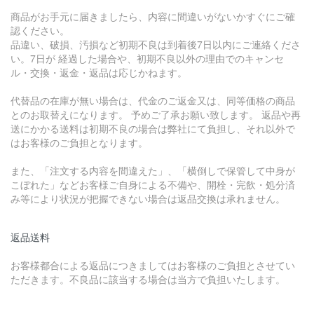
商品がお手元に届きましたら、内容に間違いがないかすぐにご確
認ください。
品違い、破損、汚損など初期不良は到着後7日以内にご連絡くださ
い。7日が 経過した場合や、初期不良以外の理由でのキャンセ
ル・交換・返金・返品は応じかねます。
代替品の在庫が無い場合は、代金のご返金又は、同等価格の商品
とのお取替えになります。 予めご了承お願い致します。 返品や再
送にかかる送料は初期不良の場合は弊社にて負担し、それ以外で
はお客様のご負担となります。
また、「注文する内容を間違えた」、「横倒しで保管して中身が
こぼれた」などお客様ご自身による不備や、開栓・完飲・処分済
み等により状況が把握できない場合は返品交換は承れません。
返品送料
お客様都合による返品につきましてはお客様のご負担とさせてい
ただきます。不良品に該当する場合は当方で負担いたします。