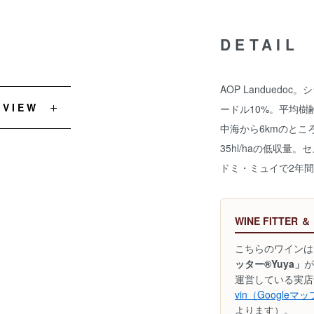
DETAIL
AOP Landuedo
EVIEW
ードル10%。平均樹
中海から6kmのと
35hl/haの低収
ドミ・ミュイで2年
WINE FITTER ＆
こちらのワインは
ッター®Yuya」
が
運営している実店
vin（Googleマ
よります）。