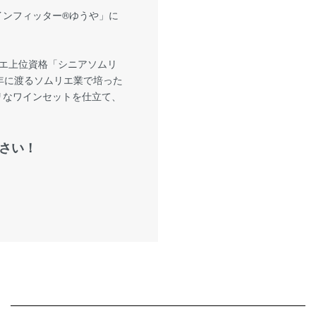
ンフィッター®︎ゆうや」に
リエ上位資格「シニアソムリ
年に渡るソムリエ業で培った
リなワインセットを仕立て、
！
さい！