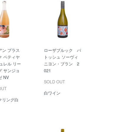
アン プラス
ローザブルック パ
ク ペティヤ
トッシュ ソーヴィ
ュレル リー
ニヨン・ブラン 2
グ サンジョ
021
 NV
SOLD OUT
OUT
白ワイン
クリング白